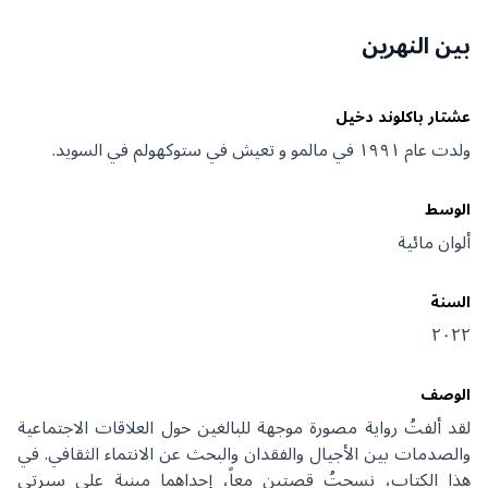
بين النهرين
عشتار باكلوند دخيل
ولدت عام ١٩٩١ في مالمو و تعيش في ستوكهولم في السويد.
الوسط
ألوان مائية
السنة
٢٠٢٢
الوصف
لقد ألفتُ رواية مصورة موجهة للبالغين حول العلاقات الاجتماعية
والصدمات بين الأجيال والفقدان والبحث عن الانتماء الثقافي. في
هذا الكتاب، نسجتُ قصتين معاً، إحداهما مبنية على سيرتي